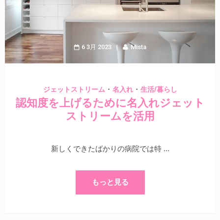
6 3月 2023
Mista
・
・
ジェットストリーム
名入れ
生活/暮らし
認知度を上げるために名入れジェット
ストリームを活用
新しくできたばかりの病院では特 …
もっと見る