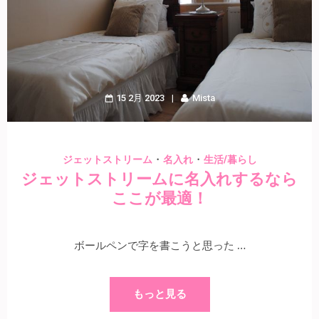
15 2月 2023
Mista
・
・
ジェットストリーム
名入れ
生活/暮らし
ジェットストリームに名入れするなら
ここが最適！
ボールペンで字を書こうと思った …
もっと見る